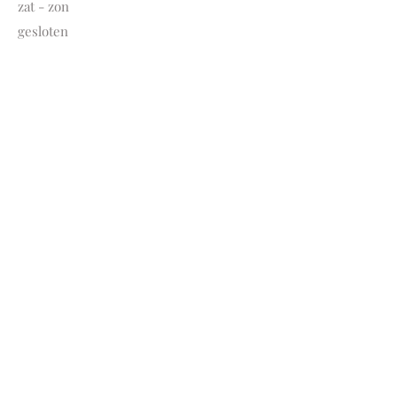
zat - zon
gesloten